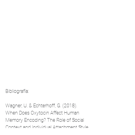
Bibliografía:
Wagner, U. & Echterhoff, G. (2018). 
When Does Oxytocin Affect Human 
Memory Encoding? The Role of Social 
Context and Individual Attachment Style. 
Frontiers in Human Neuroscience. 