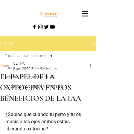
Entrada
Todas las publicaciones
CENIAC
Todas las publicaciones
8 jun 2020
3 min de lectura
EL PAPEL DE LA
Actividades y materiales IAA
OXITOCINA EN LOS
Cuidados y Educación Animales
IAA
BENEFICIOS DE LA IAA
¿Sabías que cuando tu perro y tu os 
miráis a los ojos ambos estáis 
liberando oxitocina?