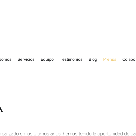
 somos
Servicios
Equipo
Testimonios
Blog
Prensa
Colabo
A
o realizado en los últimos años, hemos tenido la oportunidad de pa