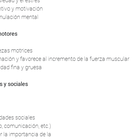
iedad y el estrés
tivo y motivación
imulación mental
 motores
ezas motrices
nación y favorece al incremento de la fuerza muscular
idad fina y gruesa
s y sociales
idades sociales 
o, comunicación, etc.)
 la importancia de la 