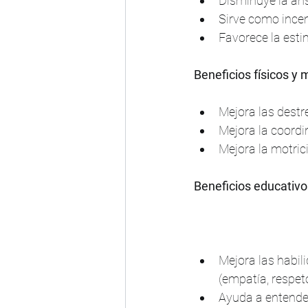
Disminuye la ans
Sirve como incen
Favorece la est
Beneficios físicos y
Mejora las destr
Mejora la coordi
Mejora la motric
Beneficios educativo
Mejora las habil
(empatía, respet
Ayuda a entender