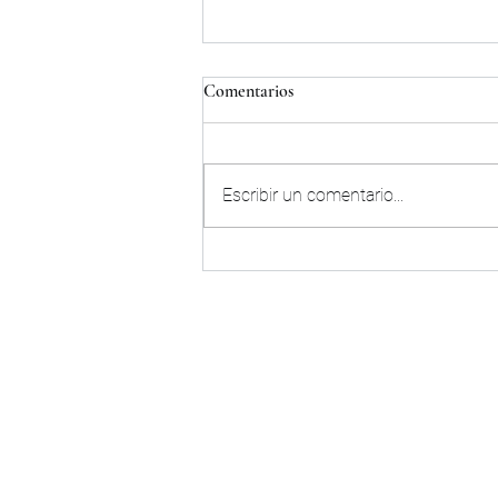
Comentarios
Escribir un comentario...
La importancia de la formación
en técnico/guía de IAA