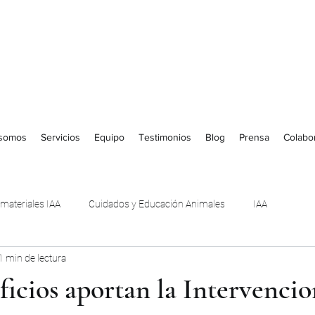
 somos
Servicios
Equipo
Testimonios
Blog
Prensa
Colabo
 materiales IAA
Cuidados y Educación Animales
IAA
1 min de lectura
icios aportan la Intervencio