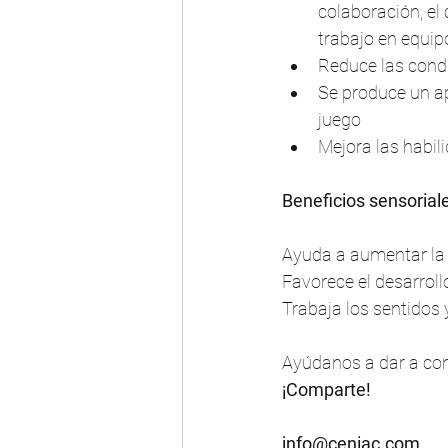
colaboración, el
trabajo en equip
Reduce las cond
Se produce un ap
juego
Mejora las habi
Beneficios sensorial
Ayuda a aumentar la
Favorece el desarroll
Trabaja los sentidos y
Ayúdanos a dar a cono
¡Comparte!
info@ceniac.com