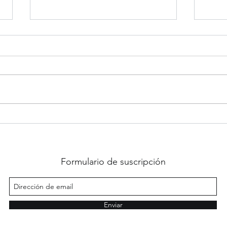
Torsión gástrica en perros
Snack
Formulario de suscripción
Enviar